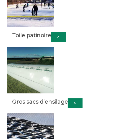
Toile patinoire
>
Gros sacs d’ensilage
>