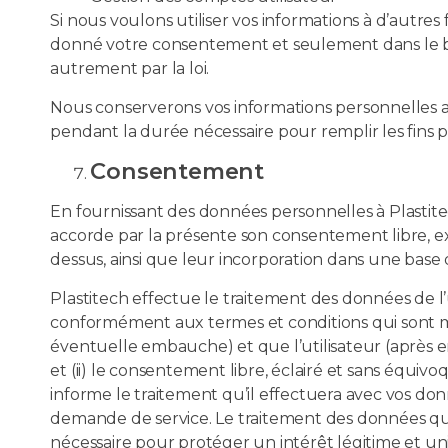
Si nous voulons utiliser vos informations à d’autr
donné votre consentement et seulement dans le bu
autrement par la loi.
Nous conserverons vos informations personnelles a
pendant la durée nécessaire pour remplir les fins p
Consentement
En fournissant des données personnelles à Plastitech
accorde par la présente son consentement libre, expr
dessus, ainsi que leur incorporation dans une base
Plastitech effectue le traitement des données de l’uti
conformément aux termes et conditions qui sont mis
éventuelle embauche) et que l’utilisateur (après en a
et (ii) le consentement libre, éclairé et sans équiv
informe le traitement qu’il effectuera avec vos donn
demande de service. Le traitement des données qui n
nécessaire pour protéger un intérêt légitime et uni