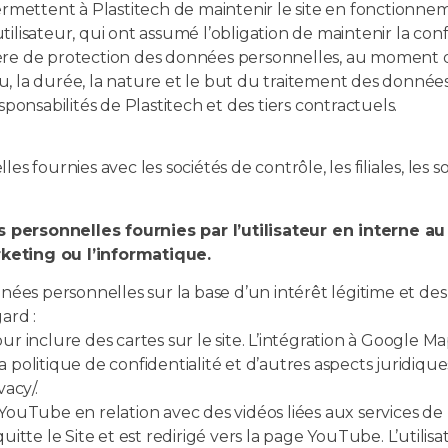
ermettent à Plastitech de maintenir le site en fonctionnem
’utilisateur, qui ont assumé l’obligation de maintenir la co
ère de protection des données personnelles, au moment de
enu, la durée, la nature et le but du traitement des donnée
ponsabilités de Plastitech et des tiers contractuels.
fournies avec les sociétés de contrôle, les filiales, les soci
 personnelles fournies par l’utilisateur en interne au
keting ou l’informatique.
onnées personnelles sur la base d’un intérêt légitime et d
gard :
ur inclure des cartes sur le site. L’intégration à Google M
 la politique de confidentialité et d’autres aspects juridique
vacy/.
 YouTube en relation avec des vidéos liées aux services de 
ur quitte le Site et est redirigé vers la page YouTube. L’util