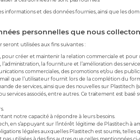
es informations et des données fournies, ainsi que les d
données personnelles que nous collecto
eront utilisées aux fins suivantes :
e, pour créer et maintenir la relation commerciale et pour ré
, l’administration, la fourniture et l’amélioration des service
nications commerciales, des promotions et/ou des publicit
l que l’utilisateur fournit lors de la complétion du formu
emande de services, ainsi que des nouvelles sur Plastitech
 ou services associés, entre autres. Ce traitement est basé
s.
ntant notre capacité à répondre à leurs besoins.
titech, en s’appuyant sur l’intérêt légitime de Plastitech à
igations légales auxquelles Plastitech est soumis, telles qu
as utilisées à des fins autres que celles mentionnées ci-d