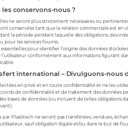
 les conservons-nous ?
es ne seront plus strictement nécessaires ou pertinentes po
ront conservées tant que la relation commerciale est en vi
t la période pendant laquelle des obligations, des inde
 pour les services fournis.
 essentielles pour identifier l’origine des données stockée
l’utilisateur conformément aux informations figurant dans
icable.
nsfert international – Divulguons-nous 
tées en privé et en toute confidentialité et ne les utilise
’accords de confidentialité et de traitement des données pe
s bases de données (ou incluent de telles obligations dans
vant).
es par Plastitech ne seront pas transférées, vendues, éch
lisateur, sauf obligation légale et/ou dans le but de fournir