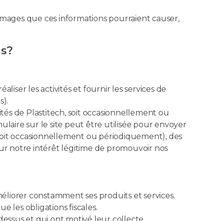
ommages que ces informations pourraient causer,
ns?
aliser les activités et fournir les services de
s).
és de Plastitech, soit occasionnellement ou
laire sur le site peut être utilisée pour envoyer
 (soit occasionnellement ou périodiquement), des
 sur notre intérêt légitime de promouvoir nos
 améliorer constamment ses produits et services.
e les obligations fiscales.
essus et qui ont motivé leur collecte.