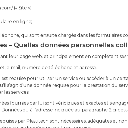
.com/ (« Site »);
laire en ligne;
léphone, qui sont ensuite chargés dans les formulaires c
es – Quelles données personnelles col
itant leur page web, et principalement en complétant ses f
et, e-mail, numéro de téléphone et adresse.
t requise pour utiliser un service ou accéder à un certai
u’il s’agit d’une donnée requise pour la prestation du servi
r les services.
nnées fournies par lui sont véridiques et exactes et s’eng
Données ou à l’adresse indiquée au paragraphe 2 ci-dess
quises par Plastitech sont nécessaires, adéquates et non e
aliser si ces données ne sont pas fournies.