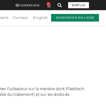
0
EMPLOI
CONNEXION
seils
Contact
English
SOUMISSION EN LIGNE
lité
té
er l’utilisateur sur la manière dont Plastitech
lité du traitement) et sur les droits de