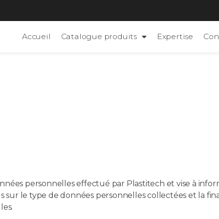
Accueil
Catalogue produits
Expertise
Con
de confidentia
 confidentiali
nnées personnelles effectué par Plastitech et vise à inform
s sur le type de données personnelles collectées et la fina
les.