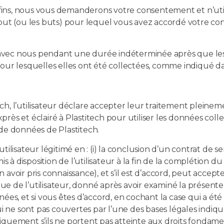
es fins, nous vous demanderons votre consentement et n’ut
t (ou les buts) pour lequel vous avez accordé votre con
vec nous pendant une durée indéterminée après que les c
our lesquelles elles ont été collectées, comme indiqué dan
, l’utilisateur déclare accepter leur traitement pleinemen
ès et éclairé à Plastitech pour utiliser les données collec
 de données de Plastitech.
lisateur légitimé en : (i) la conclusion d’un contrat de ser
 à disposition de l’utilisateur à la fin de la complétion 
voir pris connaissance), et s’il est d’accord, peut accepter
oque de l’utilisateur, donné après avoir examiné la présente
ées, et si vous êtes d’accord, en cochant la case qui a été
e sont pas couvertes par l’une des bases légales indiquées
quement s’ils ne portent pas atteinte aux droits fondament