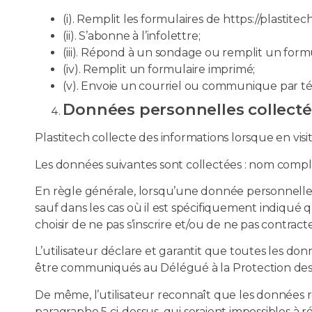
(i). Remplit les formulaires de https://plastitech
(ii). S’abonne à l’infolettre;
(iii). Répond à un sondage ou remplit un formu
(iv). Remplit un formulaire imprimé;
(v). Envoie un courriel ou communique par té
Données personnelles collecté
Plastitech collecte des informations lorsque en vis
Les données suivantes sont collectées : nom compl
En règle générale, lorsqu’une donnée personnelle es
sauf dans les cas où il est spécifiquement indiqué q
choisir de ne pas s’inscrire et/ou de ne pas contracte
L’utilisateur déclare et garantit que toutes les do
être communiqués au Délégué à la Protection des 
De même, l’utilisateur reconnaît que les données re
paragraphe 5 ci-dessus, qui seraient impossibles à ré