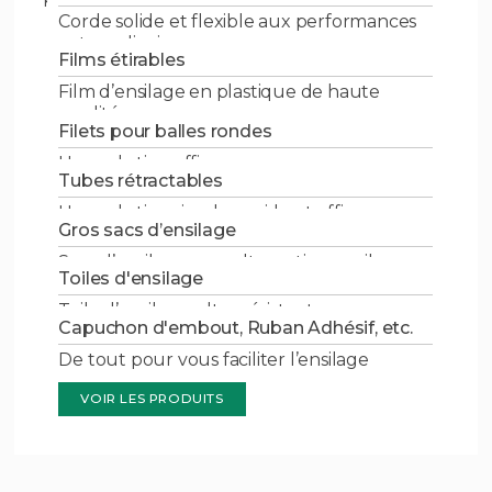
Corde solide et flexible aux performances
extraordinaire
Films étirables
VOIR LES PRODUITS
Film d’ensilage en plastique de haute
qualité
Filets pour balles rondes
VOIR LES PRODUITS
Une solution efficace
Tubes rétractables
VOIR LES PRODUITS
Une solution simple, rapide et efficace
Gros sacs d’ensilage
VOIR LES PRODUITS
Sacs d’ensilage, une alternative au silo
Toiles d'ensilage
VOIR LES PRODUITS
Toile d’ensilage ultra-résistante
Capuchon d'embout, Ruban Adhésif, etc.
VOIR LES PRODUITS
De tout pour vous faciliter l’ensilage
VOIR LES PRODUITS