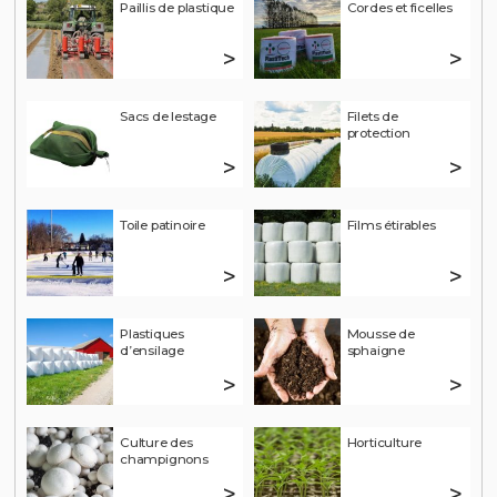
Paillis de plastique
Cordes et ficelles
>
>
Sacs de lestage
Filets de
protection
>
>
Toile patinoire
Films étirables
>
>
Plastiques
Mousse de
d’ensilage
sphaigne
>
>
Culture des
Horticulture
champignons
>
>