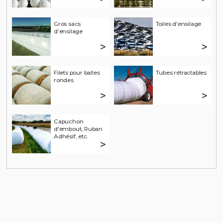
Gros sacs
Toiles d'ensilage
d’ensilage
>
>
Filets pour balles
Tubes rétractables
rondes
>
>
Capuchon
d'embout, Ruban
Adhésif, etc.
>