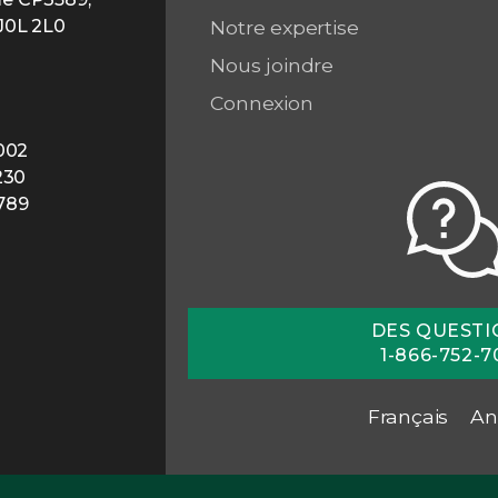
 J0L 2L0
Notre expertise
Nous joindre
A
Connexion
7002
2230
2789
DES QUESTI
1-866-752-7
Français
An