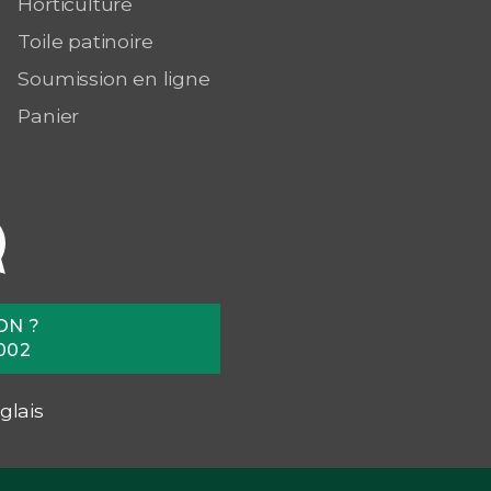
Horticulture
Toile patinoire
Soumission en ligne
Panier
ON ?
002
glais