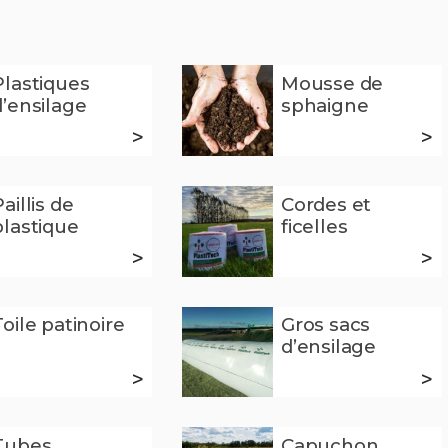
Plastiques
Mousse de
d’ensilage
sphaigne
>
>
aillis de
Cordes et
plastique
ficelles
>
>
Toile patinoire
Gros sacs
d’ensilage
>
>
Tubes
Capuchon