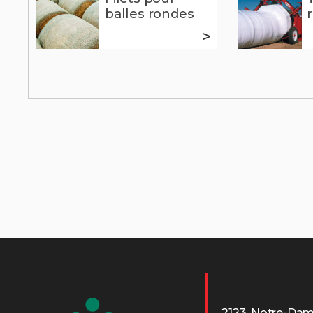
balles rondes
>
2123, Notre-Da