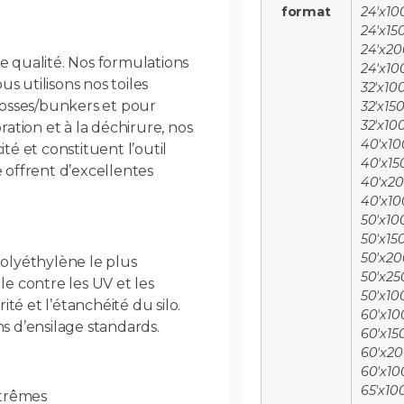
format
24'x100
24'x150
24'x20
te qualité. Nos formulations
24'x10
s utilisons nos toiles
32'x100
fosses/bunkers et pour
32'x150
32'x10
ration et à la déchirure, nos
40'x10
té et constituent l’outil
40'x150
e offrent d’excellentes
40'x20
40'x10
50'x100
50'x150
50'x20
polyéthylène le plus
50'x25
le contre les UV et les
50'x10
té et l’étanchéité du silo.
60'x10
lms d’ensilage standards.
60'x150
60'x20
60'x10
65'x100
xtrêmes