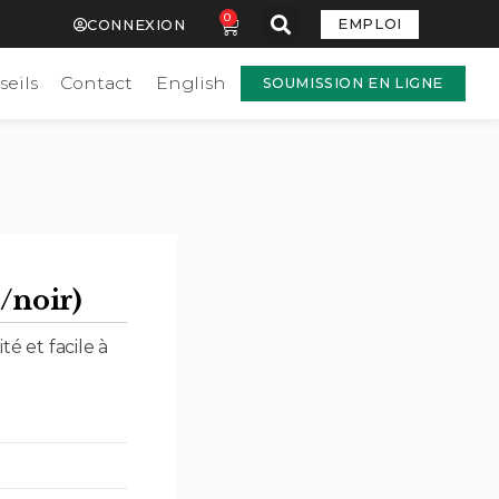
0
EMPLOI
CONNEXION
seils
Contact
English
SOUMISSION EN LIGNE
/noir)
é et facile à