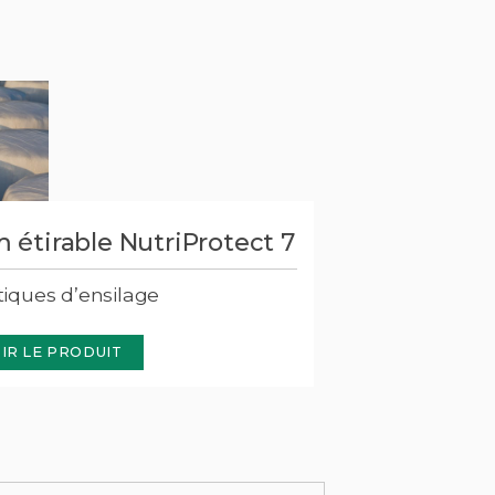
m étirable NutriProtect 7
tiques d’ensilage
IR LE PRODUIT