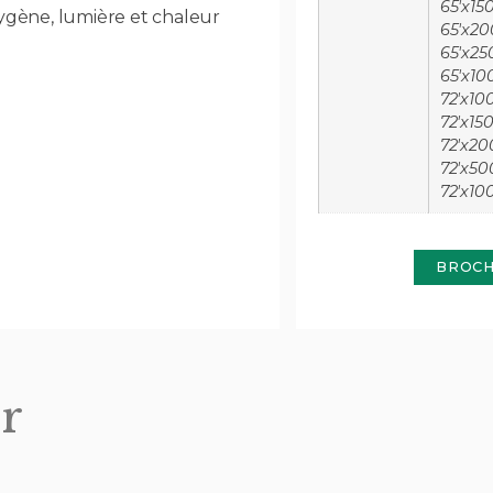
65'x150
ygène, lumière et chaleur
65'x20
65'x250
65'x10
72'x100
72'x150
72'x20
72'x50
72'x10
BROC
r