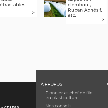
rétractables
d'embout,
Ruban Adhésif,
>
etc.
>
À PROPOS
Pionnier et chef de file
en plasticulture
Nos conseils
me CP3589,