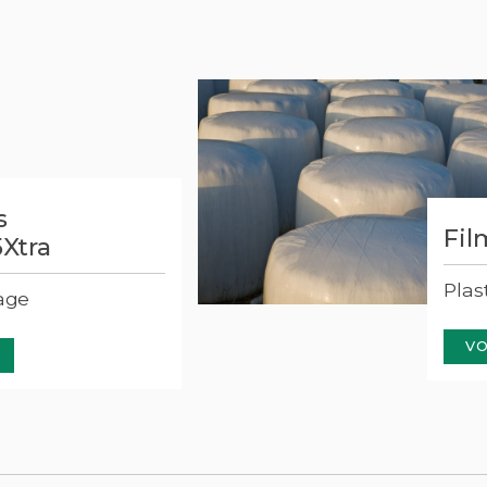
s
Fil
5Xtra
Plas
lage
VO