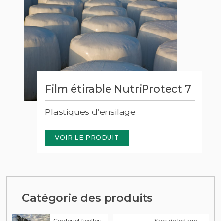
ct
Film étirable NutriProtect 7
Plastiques d’ensilage
VOIR LE PRODUIT
Catégorie des produits
Cordes et ficelles
Sacs de lestage