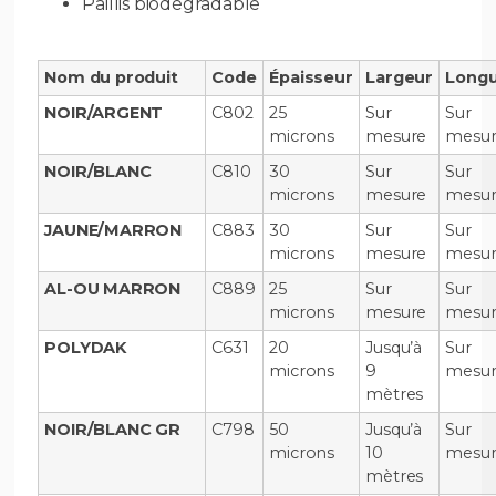
Paillis biodégradable
Nom du produit
Code
Épaisseur
Largeur
Long
NOIR/ARGENT
C802
25
Sur
Sur
microns
mesure
mesu
NOIR/BLANC
C810
30
Sur
Sur
microns
mesure
mesu
JAUNE/MARRON
C883
30
Sur
Sur
microns
mesure
mesu
AL-OU MARRON
C889
25
Sur
Sur
microns
mesure
mesu
POLYDAK
C631
20
Jusqu’à
Sur
microns
9
mesu
mètres
NOIR/BLANC GR
C798
50
Jusqu’à
Sur
microns
10
mesu
mètres